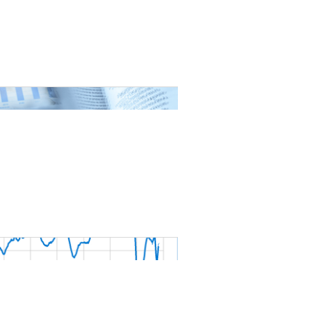
nat pour
tion et
ans la
Denis FERRAND
27 mai 2026