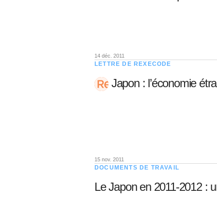
05 juin 202
Voir tous les pays
Voir tou
Au-delà d
lent du c
approvi
07 mai 202
14 déc. 2011
LETTRE DE REXECODE
L’épargn
Japon : l’économie étra
l’Okava
27 mai 202
Voir tous les économistes
Voir tout
15 nov. 2011
DOCUMENTS DE TRAVAIL
Le Japon en 2011-2012 : un