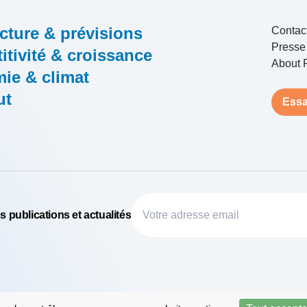
cture & prévisions
Contac
Presse
tivité & croissance
About 
ie & climat
ut
Essa
 publications et actualités