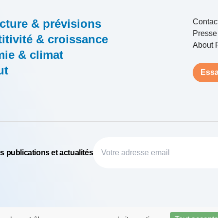
cture & prévisions
Contac
Presse
tivité & croissance
About 
ie & climat
ut
Essa
 publications et actualités