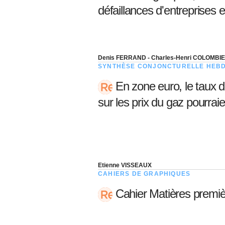
05 juin 202
Voir tous les pays
défaillances d'entreprises 
Voir tou
Au-delà d
lent du c
approvi
07 mai 202
Denis FERRAND - Charles-Henri COLOMBI
SYNTHÈSE CONJONCTURELLE HEB
L’épargn
En zone euro, le taux d'
l’Okava
27 mai 202
sur les prix du gaz pourraie
Voir tous les économistes
Voir tout
Etienne VISSEAUX
CAHIERS DE GRAPHIQUES
Cahier Matières premi