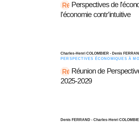
05 juin 202
Perspectives de l'écon
Voir tous les pays
Voir tou
Au-delà d
l'économie contr'intuitive
lent du c
approvi
07 mai 202
L’épargn
l’Okava
Charles-Henri COLOMBIER - Denis FERRA
PERSPECTIVES ÉCONOMIQUES À M
27 mai 202
Réunion de Perspecti
Voir tous les économistes
Voir tout
2025-2029
Denis FERRAND - Charles-Henri COLOMBI