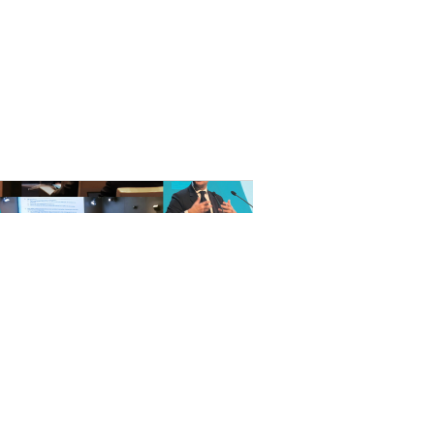
nat pour
tion et
ans la
Denis FERRAND
27 mai 2026