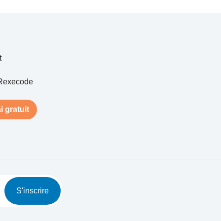
t
Rexecode
i gratuit
S'inscrire