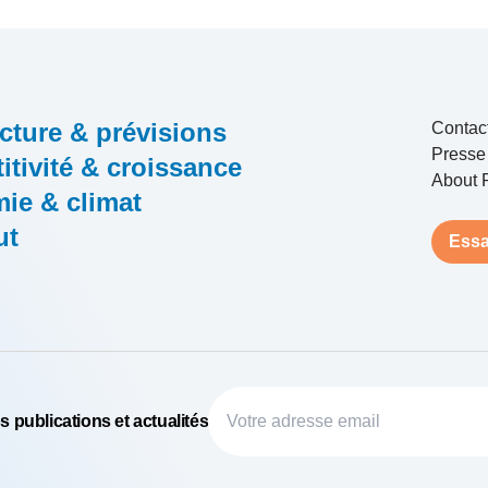
cture & prévisions
Contac
Presse
tivité & croissance
About 
ie & climat
ut
Essa
 publications et actualités