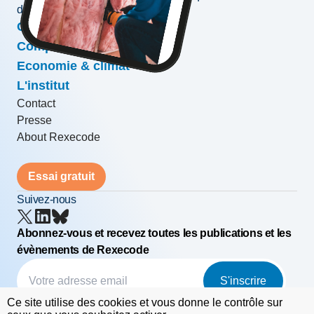
développement des entreprises
Conjoncture & prévisions
Compétitivité & croissance
Economie & climat
L'institut
Contact
Presse
About Rexecode
Essai gratuit
Suivez-nous
Abonnez-vous et recevez toutes les publications et les
évènements de Rexecode
S'inscrire
Ce site utilise des cookies et vous donne le contrôle sur
© Rexecode
FAQ
Mentions légales