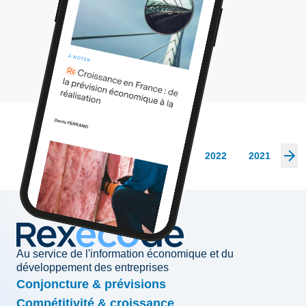
Les archives
2026
2025
2024
2023
2022
2021
20
Au service de l'information économique et du
développement des entreprises
Conjoncture & prévisions
Compétitivité & croissance